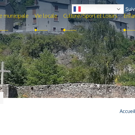
Suiv
French
e municipale
Vie locale
Culture/Sport et Loisirs
Enfa
Accuei