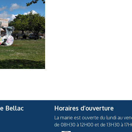
de Bellac
Horaires d’ouverture
La mairie est ouverte du lundi au ven
de 08H30 à 12H00 et de 13H30 à 17