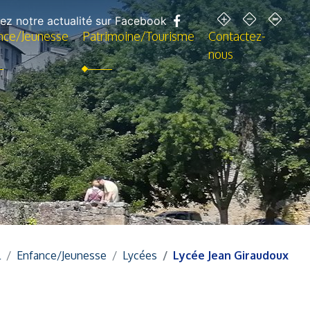
Enlarge the 
Shrink t
Res
ez notre actualité sur Facebook
nce/Jeunesse
Patrimoine/Tourisme
Contactez-
nous
l
Enfance/Jeunesse
Lycées
Lycée Jean Giraudoux